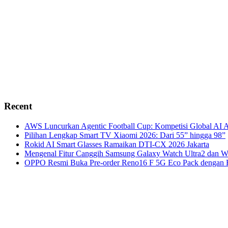
Recent
AWS Luncurkan Agentic Football Cup: Kompetisi Global AI A
Pilihan Lengkap Smart TV Xiaomi 2026: Dari 55” hingga 98”
Rokid AI Smart Glasses Ramaikan DTI-CX 2026 Jakarta
Mengenal Fitur Canggih Samsung Galaxy Watch Ultra2 dan W
OPPO Resmi Buka Pre-order Reno16 F 5G Eco Pack dengan H