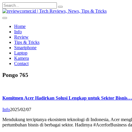
Search
for:
Home
Info
Review
Tips & Tricks
Smartphone
Laptop
Kamera
Contact
Pongo 765
Komitmen Acer Hadirkan Solusi Lengkap untuk Sektor Bisnis…
Info
2025/02/07
Mendukung terciptanya ekosistem teknologi di Indonesia, Acer meng
pertumbuhan bisnis di berbagai sektor. Hadirnya #AcerforBusiness 