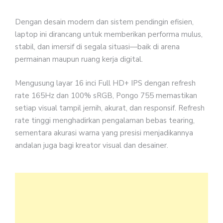
Dengan desain modern dan sistem pendingin efisien,
laptop ini dirancang untuk memberikan performa mulus,
stabil, dan imersif di segala situasi—baik di arena
permainan maupun ruang kerja digital.
Mengusung layar 16 inci Full HD+ IPS dengan refresh
rate 165Hz dan 100% sRGB, Pongo 755 memastikan
setiap visual tampil jernih, akurat, dan responsif. Refresh
rate tinggi menghadirkan pengalaman bebas tearing,
sementara akurasi warna yang presisi menjadikannya
andalan juga bagi kreator visual dan desainer.
Sec
tekn
Pon
755
dile