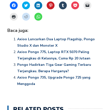
Click
Click
Click
Click
Click
Click
Click
to
to
to
to
to
to
to
share
share
share
share
share
share
email
on
on
on
on
on
on
a
Click
Click
Click
Facebook
Twitter
LinkedIn
Pinterest
Tumblr
Pocket
link
to
to
to
(Opens
(Opens
(Opens
(Opens
(Opens
(Opens
to
print
share
share
in
in
in
in
in
in
a
(Opens
on
on
new
new
new
new
new
new
friend
in
Reddit
WhatsApp
Baca juga:
window)
window)
window)
window)
window)
window)
(Opens
new
(Opens
(Opens
in
window)
in
in
new
new
new
Axioo Luncurkan Dua Laptop Flagship, Pongo
window)
window)
window)
Studio X dan Monster X
Axioo Pongo 775, Laptop RTX 5070 Paling
Terjangkau di Kelasnya, Cuma Rp 20 Jutaan
Pongo Hadirkan Tiga Gear Gaming Terbaru
Terjangkau. Berapa Harganya?
Axioo Pongo 735, Upgrade Pongo 725 yang
Menggoda
RELATED POSTS