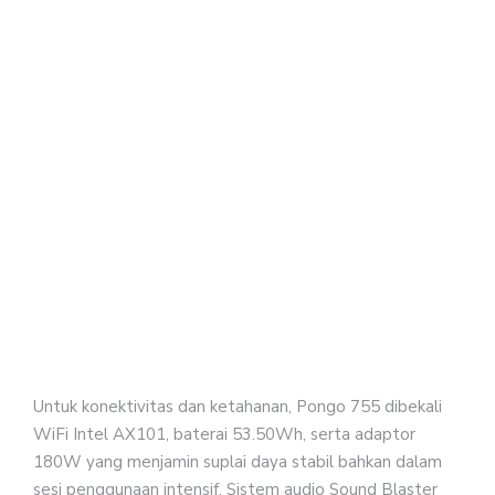
—
idea
unt
sesi
gam
ber
mau
akti
prod
sepe
rend
dan
stre
Untuk konektivitas dan ketahanan, Pongo 755 dibekali
WiFi Intel AX101, baterai 53.50Wh, serta adaptor
180W yang menjamin suplai daya stabil bahkan dalam
sesi penggunaan intensif. Sistem audio Sound Blaster