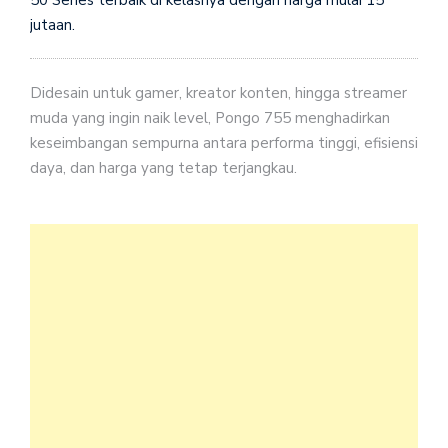
jutaan.
Didesain untuk gamer, kreator konten, hingga streamer
muda yang ingin naik level, Pongo 755 menghadirkan
keseimbangan sempurna antara performa tinggi, efisiensi
daya, dan harga yang tetap terjangkau.
Dite
NVI
GeF
RT
505
dan
Inte
Cor
i7-
136