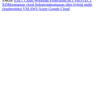
TAGS:
ESET Cloud Workload Protection
ESET PROTECT
XDR
keamanan cloud Indonesia
keamanan siber hybrid multi-
cloud
proteksi VM AWS Azure Google Cloud