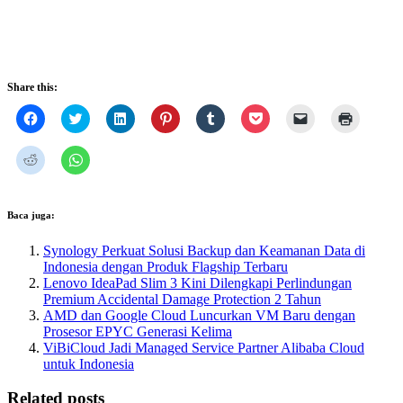
Share this:
Click
Click
Click
Click
Click
Click
Click
Click
to
to
to
to
to
to
to
to
share
share
share
share
share
share
email
print
on
on
on
on
on
on
a
(Opens
Click
Click
Facebook
Twitter
LinkedIn
Pinterest
Tumblr
Pocket
link
in
to
to
(Opens
(Opens
(Opens
(Opens
(Opens
(Opens
to
new
share
share
in
in
in
in
in
in
a
window)
on
on
new
new
new
new
new
new
friend
Reddit
WhatsApp
window)
window)
window)
window)
window)
window)
(Opens
(Opens
(Opens
Baca juga:
in
in
in
new
new
new
window)
Synology Perkuat Solusi Backup dan Keamanan Data di
window)
window)
Indonesia dengan Produk Flagship Terbaru
Lenovo IdeaPad Slim 3 Kini Dilengkapi Perlindungan
Premium Accidental Damage Protection 2 Tahun
AMD dan Google Cloud Luncurkan VM Baru dengan
Prosesor EPYC Generasi Kelima
ViBiCloud Jadi Managed Service Partner Alibaba Cloud
untuk Indonesia
Related posts