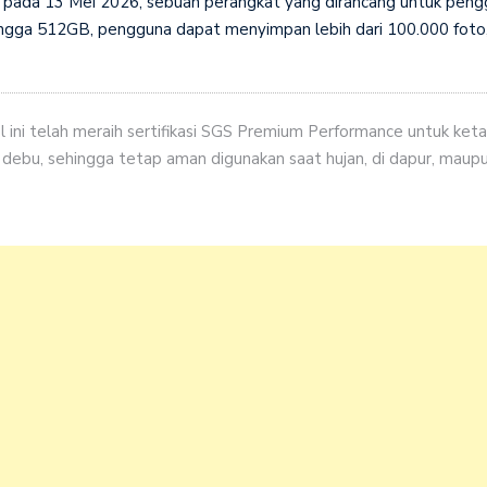
ada 13 Mei 2026, sebuah perangkat yang dirancang untuk peng
ngga 512GB, pengguna dapat menyimpan lebih dari 100.000 foto, ra
ini telah meraih sertifikasi SGS Premium Performance untuk ke
n debu, sehingga tetap aman digunakan saat hujan, di dapur, maupun