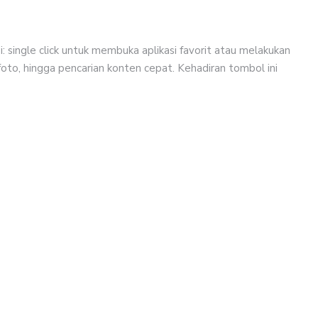
 single click untuk membuka aplikasi favorit atau melakukan
foto, hingga pencarian konten cepat. Kehadiran tombol ini
M
A
o
P
R
T
D
I