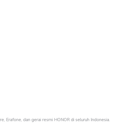
b
I
m
p
t
b
b
t
t
, Erafone, dan gerai resmi HONOR di seluruh Indonesia.