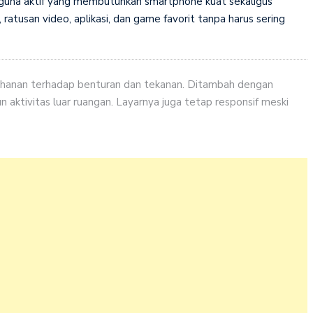
guna aktif yang membutuhkan smartphone kuat sekaligus
tusan video, aplikasi, dan game favorit tanpa harus sering
tahanan terhadap benturan dan tekanan. Ditambah dengan
 aktivitas luar ruangan. Layarnya juga tetap responsif meski
D
s
d
d
b
d
c