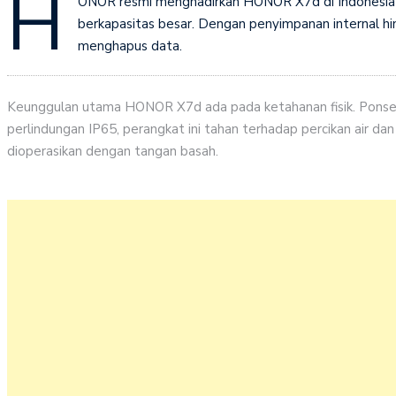
H
ONOR resmi menghadirkan HONOR X7d di Indonesia p
berkapasitas besar. Dengan penyimpanan internal hi
menghapus data.
Keunggulan utama HONOR X7d ada pada ketahanan fisik. Ponsel 
perlindungan IP65, perangkat ini tahan terhadap percikan air da
dioperasikan dengan tangan basah.