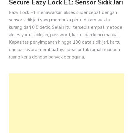
Secure Eazy Lock E1: Sensor Sidik Jari
Eazy Lock E1 menawarkan akses super cepat dengan
sensor sidik jari yang membuka pintu dalam waktu
kurang dari 0,5 detik. Selain itu, tersedia empat metode
akses yaitu sidik jari, password, kartu, dan kunci manual.
Kapasitas penyimpanan hingga 100 data sidik jari, kartu,
dan password membuatnya ideal untuk rumah maupun
ruang kerja dengan banyak pengguna.
Dari
sisi
kea
pro
ini
dile
ala
oto
sete