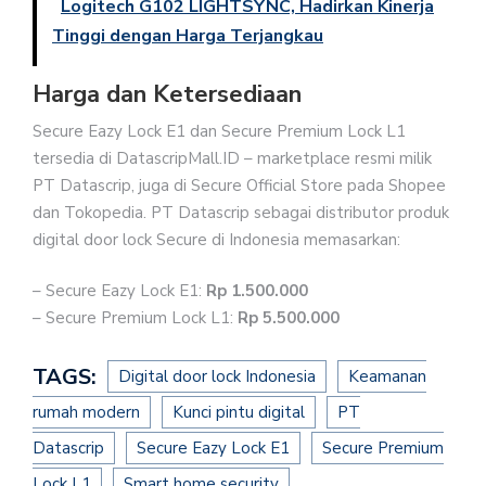
Logitech G102 LIGHTSYNC, Hadirkan Kinerja
Tinggi dengan Harga Terjangkau
Harga dan Ketersediaan
Secure Eazy Lock E1 dan Secure Premium Lock L1
tersedia di DatascripMall.ID – marketplace resmi milik
PT Datascrip, juga di Secure Official Store pada Shopee
dan Tokopedia. PT Datascrip sebagai distributor produk
digital door lock Secure di Indonesia memasarkan:
– Secure Eazy Lock E1:
Rp 1.500.000
– Secure Premium Lock L1:
Rp 5.500.000
TAGS:
Digital door lock Indonesia
Keamanan
rumah modern
Kunci pintu digital
PT
Datascrip
Secure Eazy Lock E1
Secure Premium
Lock L1
Smart home security