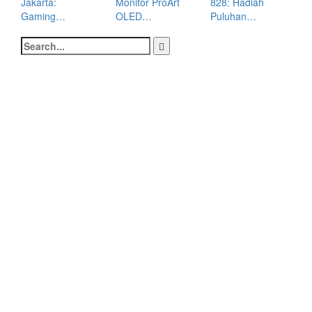
Jakarta:
Monitor ProArt
828: Hadiah
A
Gaming…
OLED…
Puluhan…
Search
for: