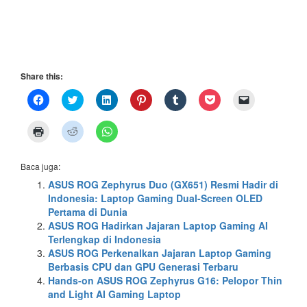
Share this:
Click
Click
Click
Click
Click
Click
Click
to
to
to
to
to
to
to
share
share
share
share
share
share
email
on
on
on
on
on
on
a
Click
Click
Click
Facebook
Twitter
LinkedIn
Pinterest
Tumblr
Pocket
link
to
to
to
(Opens
(Opens
(Opens
(Opens
(Opens
(Opens
to
print
share
share
in
in
in
in
in
in
a
(Opens
on
on
new
new
new
new
new
new
friend
in
Reddit
WhatsApp
Baca juga:
window)
window)
window)
window)
window)
window)
(Opens
new
(Opens
(Opens
in
window)
in
in
ASUS ROG Zephyrus Duo (GX651) Resmi Hadir di
new
new
new
window)
Indonesia: Laptop Gaming Dual-Screen OLED
window)
window)
Pertama di Dunia
ASUS ROG Hadirkan Jajaran Laptop Gaming AI
Terlengkap di Indonesia
ASUS ROG Perkenalkan Jajaran Laptop Gaming
Berbasis CPU dan GPU Generasi Terbaru
Hands-on ASUS ROG Zephyrus G16: Pelopor Thin
and Light AI Gaming Laptop