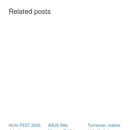
Related posts
HoYo FEST 2026
ASUS Rilis
Turnamen realme
P