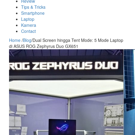
Review
Tips & Tricks
Smartphone
Laptop
Kamera
Contact
Home
/
Blog
/
Dual Screen hingga Tent Mode: 5 Mode Laptop
di ASUS ROG Zephyrus Duo GX651