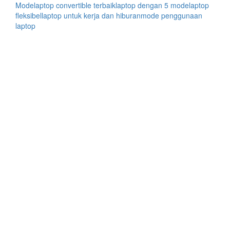
Mode
laptop convertible terbaik
laptop dengan 5 mode
laptop
fleksibel
laptop untuk kerja dan hiburan
mode penggunaan
laptop