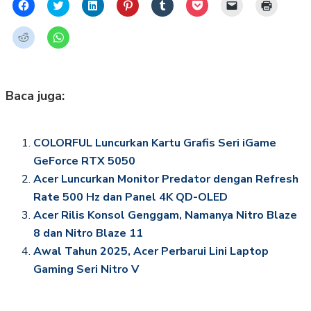
Click
Click
Click
Click
Click
Click
Click
Click
to
to
to
to
to
to
to
to
share
share
share
share
share
share
email
print
on
on
on
on
on
on
a
(Opens
Click
Click
Facebook
Twitter
LinkedIn
Pinterest
Tumblr
Pocket
link
in
to
to
(Opens
(Opens
(Opens
(Opens
(Opens
(Opens
to
new
share
share
in
in
in
in
in
in
a
window)
on
on
new
new
new
new
new
new
friend
Reddit
WhatsApp
window)
window)
window)
window)
window)
window)
(Opens
(Opens
(Opens
in
in
in
Baca juga:
new
new
new
window)
window)
window)
COLORFUL Luncurkan Kartu Grafis Seri iGame
GeForce RTX 5050
Acer Luncurkan Monitor Predator dengan Refresh
Rate 500 Hz dan Panel 4K QD-OLED
Acer Rilis Konsol Genggam, Namanya Nitro Blaze
8 dan Nitro Blaze 11
Awal Tahun 2025, Acer Perbarui Lini Laptop
Gaming Seri Nitro V