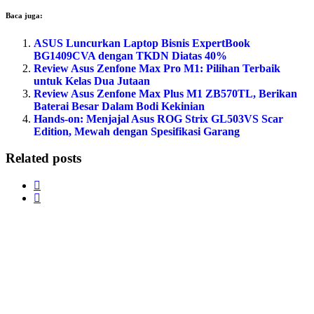
new
new
new
new
new
new
friend
Reddit
WhatsApp
window)
window)
window)
window)
window)
window)
(Opens
(Opens
(Opens
Baca juga:
in
in
in
new
new
new
window)
ASUS Luncurkan Laptop Bisnis ExpertBook
window)
window)
BG1409CVA dengan TKDN Diatas 40%
Review Asus Zenfone Max Pro M1: Pilihan Terbaik
untuk Kelas Dua Jutaan
Review Asus Zenfone Max Plus M1 ZB570TL, Berikan
Baterai Besar Dalam Bodi Kekinian
Hands-on: Menjajal Asus ROG Strix GL503VS Scar
Edition, Mewah dengan Spesifikasi Garang
Related posts