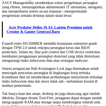
ASUS Manageability memberikan solusi pengelolaan perangkat
yang efisien, memungkinkan administrator IT memantau, mengatur,
dan memperbarui sistem secara terpusat—mempermudah
pengelolaan armada desktop dalam skala besar.
Acer Predator Helios 16 AI: Laptop Premium untuk
Creator & Gamer Generasi Baru
ExpertCenter DG500MER memiliki keamanan enterprise-grade
dengan TPM 2.0 untuk enkripsi perangkat keras dan BIOS
protection. Selain itu, fitur port control dan USB device restriction
membatasi penggunaan perangkat eksternal yang tidak diotorisasi,
mengurangi risiko kebocoran data atau serangan malware.
Sistem penguncian fisik Kensington Lock juga disematkan untuk
mencegah pencurian perangkat di lingkungan kerja terbuka.
Kombinasi fitur ini memberikan perlindungan menyeluruh terhadap
risiko kebocoran data dan akses tidak sah—kebutuhan krusial di
institusi pemerintah.
Tak hanya kuat dan aman, desktop ini juga dirancang agar mudah
dikelola. Dengan desain Tool-Free, pengguna dapat dengan mudah
meng-upgrade RAM atau storage tanpa membongkar seluruh unit,